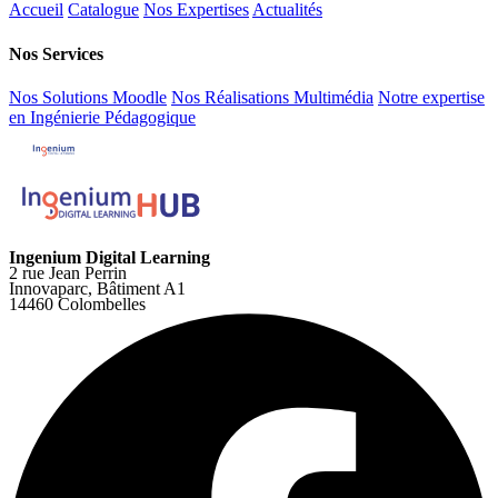
Accueil
Catalogue
Nos Expertises
Actualités
Nos Services
Nos Solutions Moodle
Nos Réalisations Multimédia
Notre expertise
en Ingénierie Pédagogique
Ingenium Digital Learning
2 rue Jean Perrin
Innovaparc, Bâtiment A1
14460 Colombelles